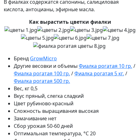
В фиалках содержатся сапонины, салициловая
кислота, антоцианы, эфирные масла.
Как вырастить цветки фиалки
Бренд
GrowMicro
Другие весовки и объемы
Фиалка рогатая 10 гр.
/
Фиалка рогатая 100 гр.
/
Фиалка рогатая 5 кг.
/
Фиалка рогатая 500 гр.
Вес, кг
0,5
Вкус
пряный, слегка сладкий
Цвет
рубиново-красный
Сложность выращивания
высокая
Замачивание
нет
Сбор урожая
50-60 дней
Оптимальная температура, °C
20