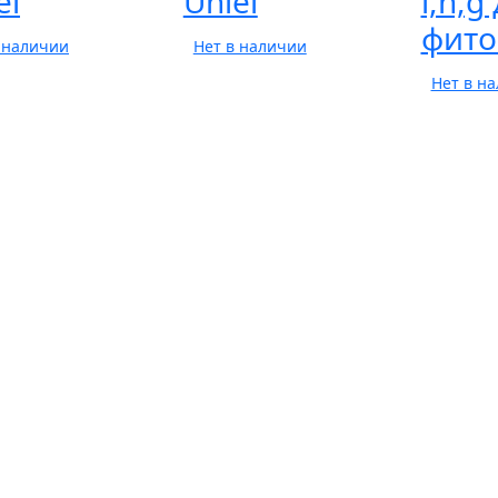
el
Uniel
l,n,g
фито
 наличии
Нет в наличии
Нет в н