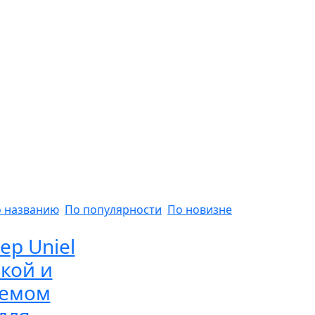
 названию
По популярности
По новизне
ер Uniel
лкой и
ъемом