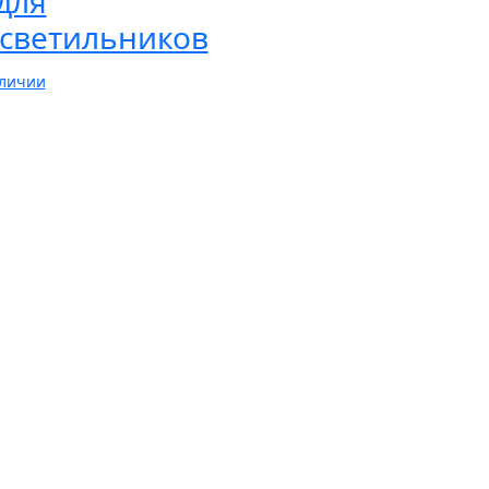
 для
светильников
аличии