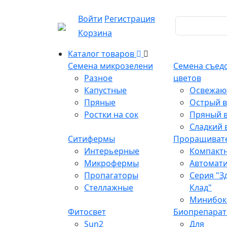
Войти
Регистрация
Корзина
Каталог товаров
Семена микрозелени
Семена съед
Разное
цветов
Капустные
Освежаю
Пряные
Острый в
Ростки на сок
Пряный в
Сладкий 
Ситифермы
Проращиват
Интерьерные
Компакт
Микрофермы
Автомат
Пропагаторы
Серия "З
Стеллажные
Клад"
Минибок
Фитосвет
Биопрепара
Sun2
Для