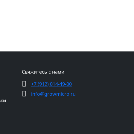
Свяжитесь с нами
+7 (912) 014-49-00
info@growmicro.ru
вки