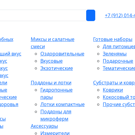
+7 (912) 014-
обных
Миксы и салатные
Готовые наборы
смеси
Для питомце
щий вкус
Оздоровительные
Зеленямы
кус
Вкусовые
Подарочные
кус
Экзотические
Тематически
вкус
ели
Поддоны и лотки
Субстраты и ков
ные
Гидропонные
Коврики
ические
пары
Кокосовый т
доровья
Лотки компактные
Прочие субс
Поддоны для
сы
микроферм
ты
Аксессуары
Измерители