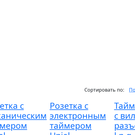
Сортировать по:
По
етка с
Розетка с
Тайм
ханическим
электронным
с ви
ймером
таймером
раз