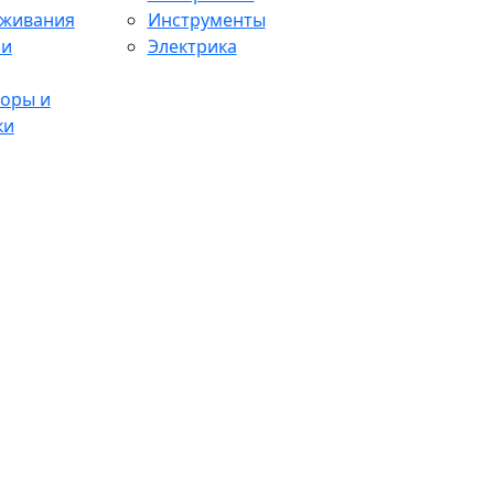
аживания
Инструменты
 и
Электрика
оры и
ки