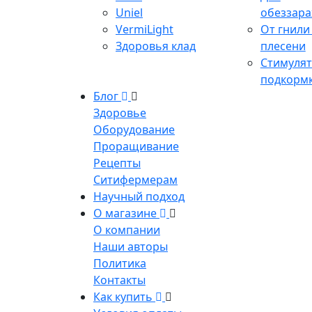
Uniel
обеззар
VermiLight
От гнили
Здоровья клад
плесени
Стимулят
подкорм
Блог
Здоровье
Оборудование
Проращивание
Рецепты
Ситифермерам
Научный подход
О магазине
О компании
Наши авторы
Политика
Контакты
Как купить