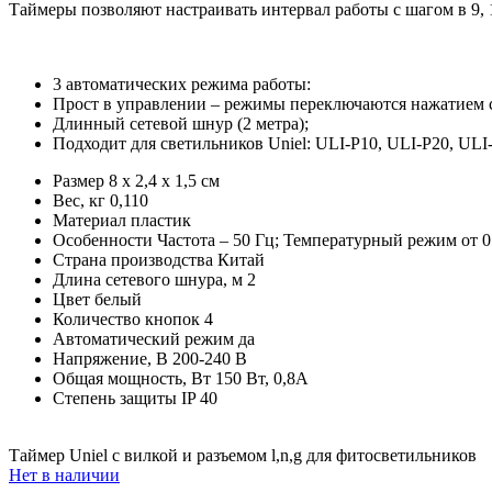
Таймеры позволяют настраивать интервал работы с шагом в 9, 
3 автоматических режима работы:
Прост в управлении – режимы переключаются нажатием 
Длинный сетевой шнур (2 метра);
Подходит для светильников Uniel: ULI-P10, ULI-P20, ULI-
Размер
8 х 2,4 х 1,5 см
Вес, кг
0,110
Материал
пластик
Особенности
Частота – 50 Гц; Температурный режим от 0
Страна производства
Китай
Длина сетевого шнура, м
2
Цвет
белый
Количество кнопок
4
Автоматический режим
да
Напряжение, В
200-240 В
Общая мощность, Вт
150 Вт, 0,8А
Степень защиты IP
40
Таймер Uniel с вилкой и разъемом l,n,g для фитосветильников
Нет в наличии