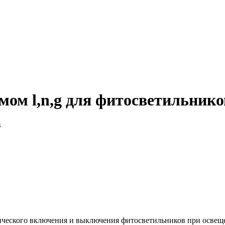
емом l,n,g для фитосветильнико
ического включения и выключения фитосветильников при освеще