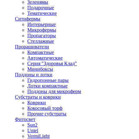
Зеленямы
Подарочные
Тематические
Ситифермы
Интерьерные
Микрофермы
Пропагаторы
Стеллажные
Проращиватели
Компактные
Автоматические
Серия "Здоровья Клад"
Минибоксы
Поддоны и лотки
Гидропонные пары
Лотки компактные
Поддоны для микроферм
Субстраты и коврики
Коврики
Кокосовый торф
Прочие субстраты
Фитосвет
Sun2
Uniel
VermiLight