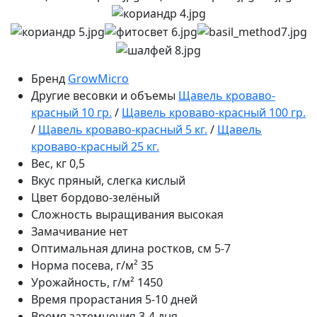
Бренд
GrowMicro
Другие весовки и объемы
Щавель кроваво-
красный 10 гр.
/
Щавель кроваво-красный 100 гр.
/
Щавель кроваво-красный 5 кг.
/
Щавель
кроваво-красный 25 кг.
Вес, кг
0,5
Вкус
пряный, слегка кислый
Цвет
бордово-зелёный
Сложность выращивания
высокая
Замачивание
нет
Оптимальная длина ростков, см
5-7
Норма посева, г/м²
35
Урожайность, г/м²
1450
Время прорастания
5-10 дней
Время затемнения
3-4 дня