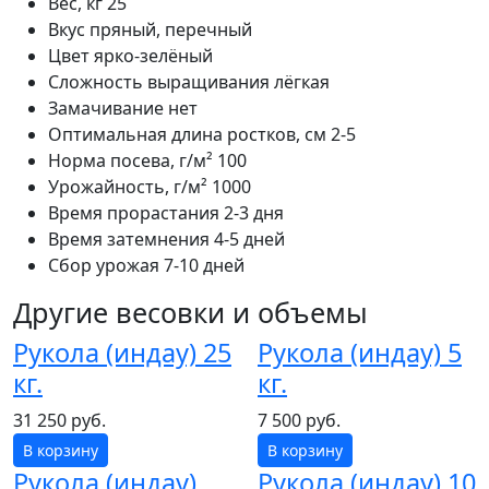
Вес, кг
25
Вкус
пряный, перечный
Цвет
ярко-зелёный
Сложность выращивания
лёгкая
Замачивание
нет
Оптимальная длина ростков, см
2-5
Норма посева, г/м²
100
Урожайность, г/м²
1000
Время прорастания
2-3 дня
Время затемнения
4-5 дней
Сбор урожая
7-10 дней
Другие весовки и объемы
Рукола (индау) 25
Рукола (индау) 5
кг.
кг.
31 250 руб.
7 500 руб.
В корзину
В корзину
Рукола (индау)
Рукола (индау) 10