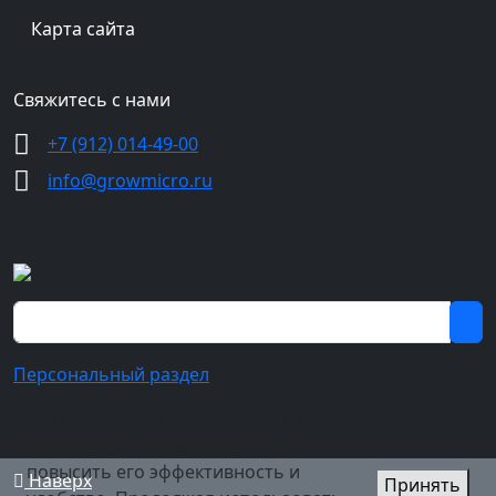
Карта сайта
Свяжитесь с нами
+7 (912) 014-49-00
info@growmicro.ru
Персональный раздел
Мы используем cookie-файлы (куки),
чтобы улучшить работу сайта,
повысить его эффективность и
Наверх
Принять