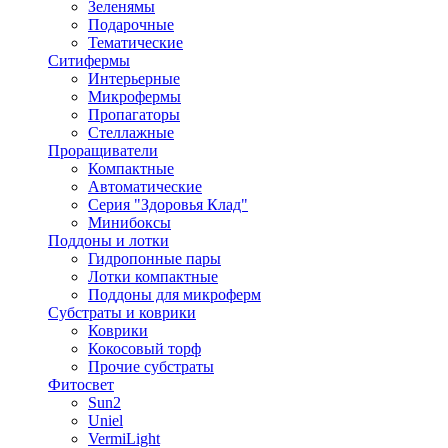
Зеленямы
Подарочные
Тематические
Ситифермы
Интерьерные
Микрофермы
Пропагаторы
Стеллажные
Проращиватели
Компактные
Автоматические
Серия "Здоровья Клад"
Минибоксы
Поддоны и лотки
Гидропонные пары
Лотки компактные
Поддоны для микроферм
Субстраты и коврики
Коврики
Кокосовый торф
Прочие субстраты
Фитосвет
Sun2
Uniel
VermiLight