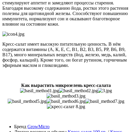
стимулируют аппетит и замедляют процессы старения.
Благодаря высокому содержанию йода, ростки этого растения
полезны для щитовидной железы. Способствуют повышению
иммунитета, нормализуют сон и оказывают благотворное
влияние на состояние кожи.
Кресс-салат имеет высокую питательную ценность. В нём
содержатся витамины (A, К, Е, С, B1, B2, B3, B5, РР, B6, В9,
В17), много минеральных веществ (йод, железо, медь, калий,
фосфор, кальций). Кроме того, он богат рутином, горчичным
эфирным маслом и гликозидами.
Как вырастить микрозелень кресс-салата
Бренд
GrowMicro
Другие весовки и объемы
Кресс-салат 100 гр.
/
Кресс-