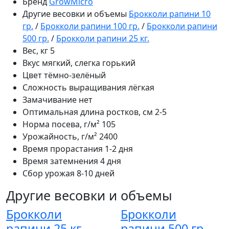
Бренд
GrowMicro
Другие весовки и объемы
Брокколи рапини 10
гр.
/
Брокколи рапини 100 гр.
/
Брокколи рапини
500 гр.
/
Брокколи рапини 25 кг.
Вес, кг
5
Вкус
мягкий, слегка горький
Цвет
тёмно-зелёный
Сложность выращивания
лёгкая
Замачивание
нет
Оптимальная длина ростков, см
2-5
Норма посева, г/м²
105
Урожайность, г/м²
2400
Время прорастания
1-2 дня
Время затемнения
4 дня
Сбор урожая
8-10 дней
Другие весовки и объемы
Брокколи
Брокколи
рапини 25 кг.
рапини 500 гр.