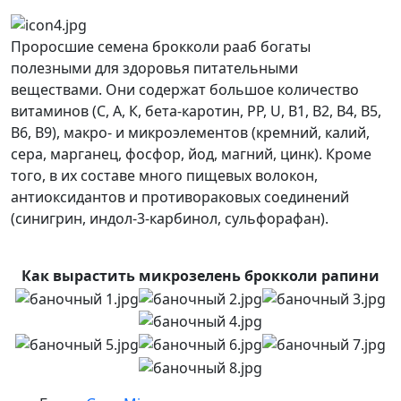
Проросшие семена брокколи рааб богаты
полезными для здоровья питательными
веществами. Они содержат большое количество
витаминов (С, А, К, бета-каротин, РР, U, В1, В2, В4, В5,
В6, В9), макро- и микроэлементов (кремний, калий,
сера, марганец, фосфор, йод, магний, цинк). Кроме
того, в их составе много пищевых волокон,
антиоксидантов и противораковых соединений
(синигрин, индол-3-карбинол, сульфорафан).
Как вырастить микрозелень брокколи рапини