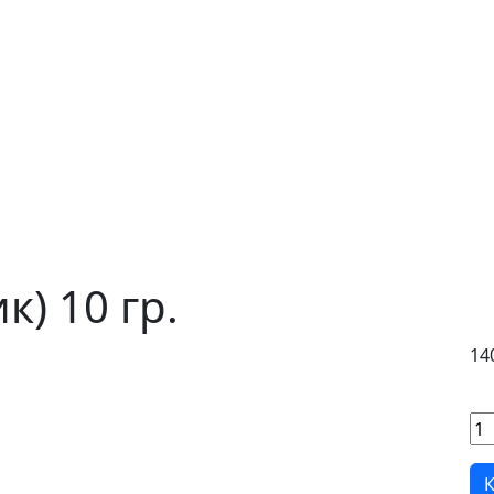
к) 10 гр.
14