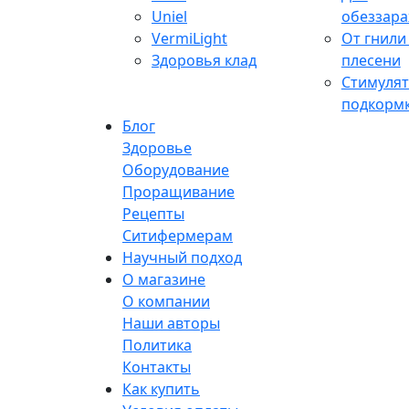
Uniel
обеззар
VermiLight
От гнили
Здоровья клад
плесени
Стимулят
подкорм
Блог
Здоровье
Оборудование
Проращивание
Рецепты
Ситифермерам
Научный подход
О магазине
О компании
Наши авторы
Политика
Контакты
Как купить