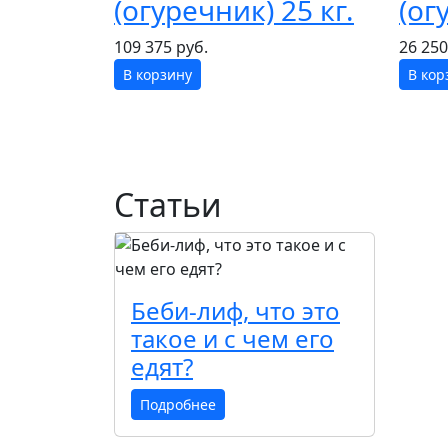
(огуречник) 25 кг.
(ог
109 375 руб.
26 250
В корзину
В кор
Статьи
Беби-лиф, что это
такое и с чем его
едят?
Подробнее