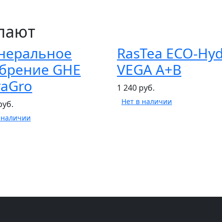
упают
неральное
RasTea ECO-Hy
брение GHE
VEGA A+B
raGro
1 240 руб.
Нет в наличии
руб.
 наличии