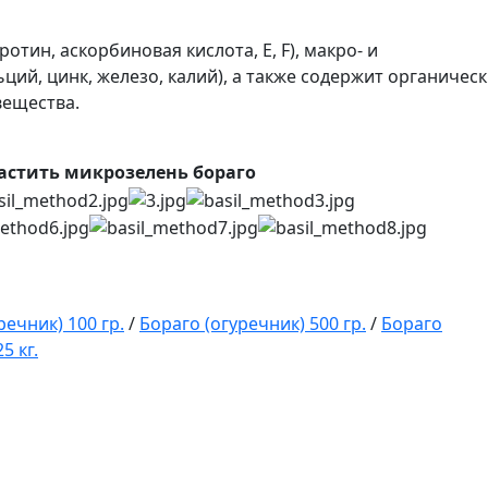
отин, аскорбиновая кислота, E, F), макро- и
ций, цинк, железо, калий), а также содержит органичес
вещества.
астить микрозелень бораго
речник) 100 гр.
/
Бораго (огуречник) 500 гр.
/
Бораго
5 кг.