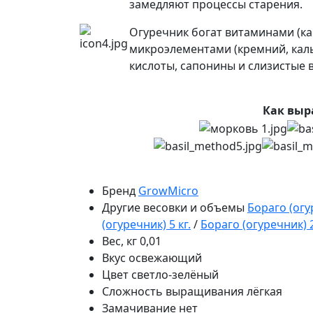
замедляют процессы старения.
Огуречник богат витаминами (кар
микроэлементами (кремний, каль
кислоты, сапонины и слизистые 
Как выр
Бренд
GrowMicro
Другие весовки и объемы
Бораго (огу
(огуречник) 5 кг.
/
Бораго (огуречник) 2
Вес, кг
0,01
Вкус
освежающий
Цвет
светло-зелёный
Сложность выращивания
лёгкая
Замачивание
нет