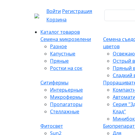
Войти
Регистрация
Корзина
Каталог товаров
Семена микрозелени
Семена съед
Разное
цветов
Капустные
Освежаю
Пряные
Острый в
Ростки на сок
Пряный в
Сладкий 
Ситифермы
Проращиват
Интерьерные
Компакт
Микрофермы
Автомат
Пропагаторы
Серия "З
Стеллажные
Клад"
Минибок
Фитосвет
Биопрепара
Sun2
Для