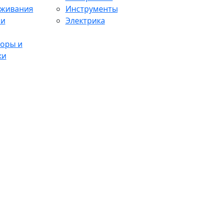
аживания
Инструменты
 и
Электрика
оры и
ки