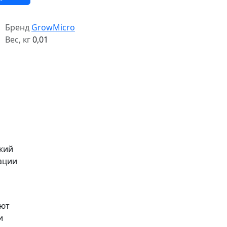
Бренд
GrowMicro
Вес, кг
0,01
ежий
ации
уют
и