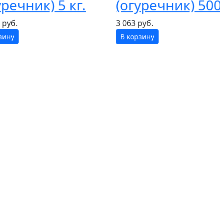
уречник) 5 кг.
(огуречник) 500
 руб.
3 063 руб.
зину
В корзину