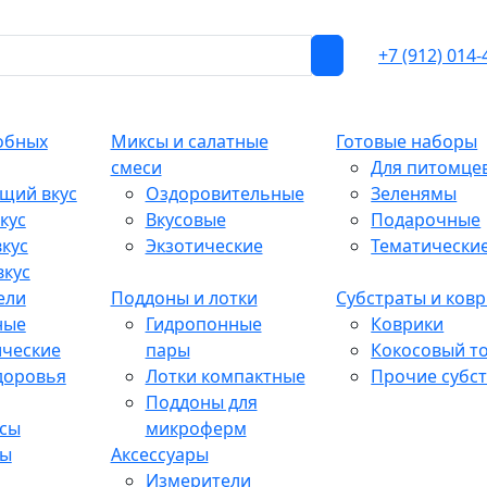
+7 (912) 014-
обных
Миксы и салатные
Готовые наборы
смеси
Для питомце
щий вкус
Оздоровительные
Зеленямы
кус
Вкусовые
Подарочные
кус
Экзотические
Тематически
вкус
ели
Поддоны и лотки
Субстраты и ков
ные
Гидропонные
Коврики
ические
пары
Кокосовый т
доровья
Лотки компактные
Прочие субс
Поддоны для
сы
микроферм
ты
Аксессуары
Измерители