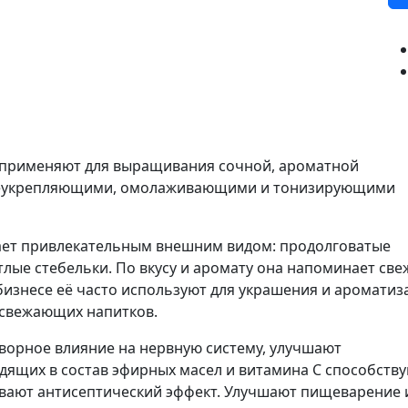
) применяют для выращивания сочной, ароматной
еукрепляющими, омолаживающими и тонизирующими
ает привлекательным внешним видом: продолговатые
тлые стебельки. По вкусу и аромату она напоминает св
бизнесе её часто используют для украшения и ароматиз
освежающих напитков.
ворное влияние на нервную систему, улучшают
дящих в состав эфирных масел и витамина С способств
вают антисептический эффект. Улучшают пищеварение 