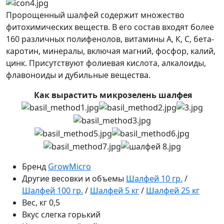
Пророщенный шалфей содержит множество
фитохимических веществ. В его состав входят более
160 различных полифенолов, витамины А, К, С, бета-
каротин, минералы, включая магний, фосфор, калий,
цинк. Присутствуют фолиевая кислота, алкалоиды,
флавоноиды и дубильные вещества.
Как вырастить микрозелень шалфея
Бренд
GrowMicro
Другие весовки и объемы
Шалфей 10 гр.
/
Шалфей 100 гр.
/
Шалфей 5 кг
/
Шалфей 25 кг
Вес, кг
0,5
Вкус
слегка горький