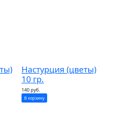
ты)
Настурция (цветы)
10 гр.
140 руб.
В корзину