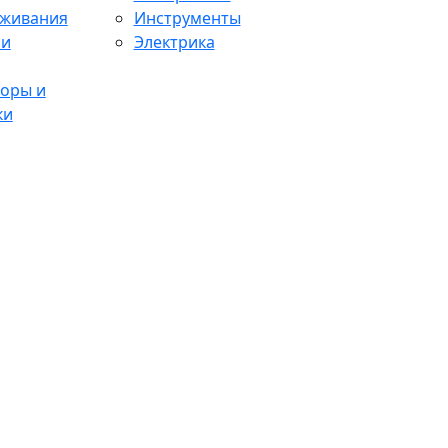
аживания
Инструменты
 и
Электрика
оры и
ки