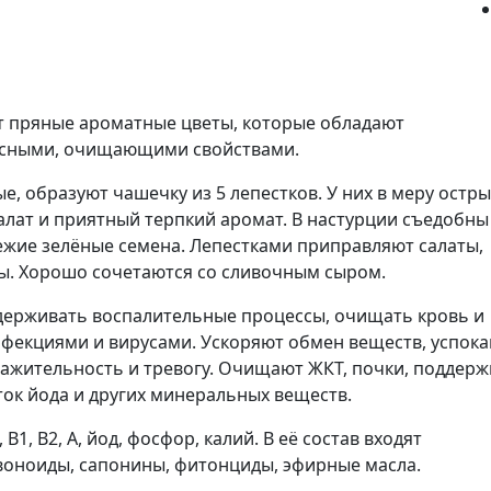
 пряные ароматные цветы, которые обладают
усными, очищающими свойствами.
е, образуют чашечку из 5 лепестков. У них в меру остр
салат и приятный терпкий аромат. В настурции съедобны
вежие зелёные семена. Лепестками приправляют салаты,
сы. Хорошо сочетаются со сливочным сыром.
держивать воспалительные процессы, очищать кровь и
нфекциями и вирусами. Ускоряют обмен веществ, успок
ражительность и тревогу. Очищают ЖКТ, почки, поддер
ок йода и других минеральных веществ.
1, В2, А, йод, фосфор, калий. В её состав входят
воноиды, сапонины, фитонциды, эфирные масла.