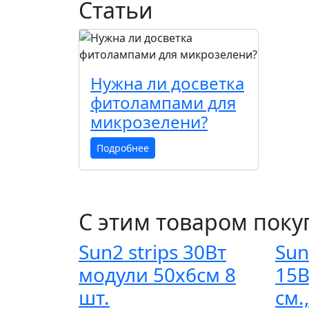
Статьи
Нужна ли досветка
фитолампами для
микрозелени?
Подробнее
С этим товаром пок
Sun2 strips 30Вт
Sun
модули 50х6см 8
15В
шт.
см.