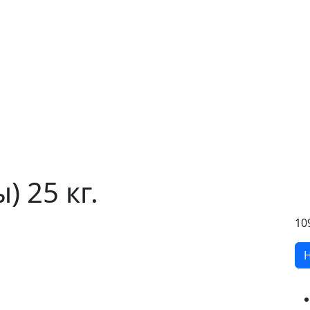
) 25 кг.
10
Н