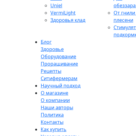
Uniel
обеззар
VermiLight
От гнили
Здоровья клад
плесени
Стимулят
подкорм
Блог
Здоровье
Оборудование
Проращивание
Рецепты
Ситифермерам
Научный подход
О магазине
О компании
Наши авторы
Политика
Контакты
Как купить