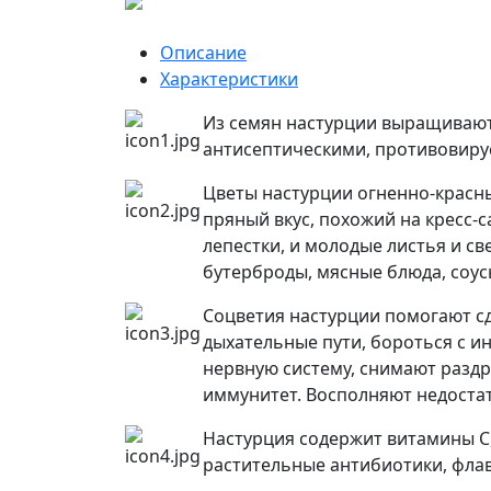
Описание
Характеристики
Из семян настурции выращивают
антисептическими, противовир
Цветы настурции огненно-красны
пряный вкус, похожий на кресс-
лепестки, и молодые листья и с
бутерброды, мясные блюда, соу
Соцветия настурции помогают с
дыхательные пути, бороться с и
нервную систему, снимают разд
иммунитет. Восполняют недостат
Настурция содержит витамины С, В
растительные антибиотики, фла