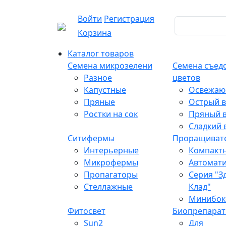
Войти
Регистрация
Корзина
Каталог товаров
Семена микрозелени
Семена съед
Разное
цветов
Капустные
Освежаю
Пряные
Острый в
Ростки на сок
Пряный в
Сладкий 
Ситифермы
Проращиват
Интерьерные
Компакт
Микрофермы
Автомат
Пропагаторы
Серия "З
Стеллажные
Клад"
Минибок
Фитосвет
Биопрепара
Sun2
Для