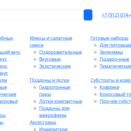
+7 (912) 014-
обных
Миксы и салатные
Готовые наборы
смеси
Для питомце
щий вкус
Оздоровительные
Зеленямы
кус
Вкусовые
Подарочные
кус
Экзотические
Тематически
вкус
ели
Поддоны и лотки
Субстраты и ков
ные
Гидропонные
Коврики
ические
пары
Кокосовый т
доровья
Лотки компактные
Прочие субс
Поддоны для
сы
микроферм
ты
Аксессуары
Измерители