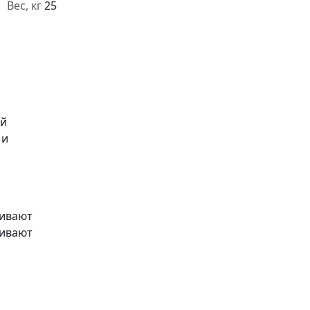
Вес, кг
25
ый
 и
аивают
живают