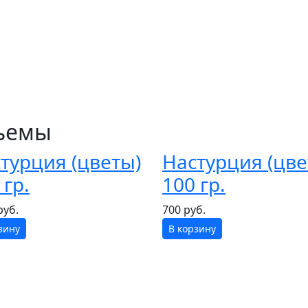
бъемы
турция (цветы)
Настурция (цве
 гр.
100 гр.
руб.
700 руб.
зину
В корзину