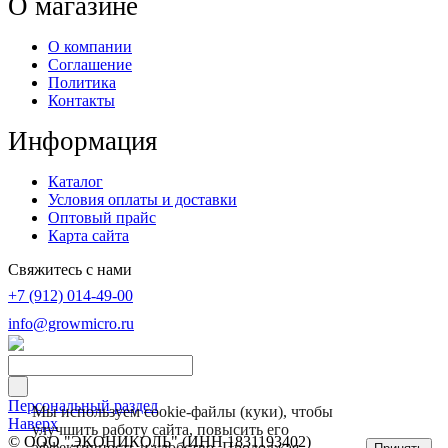
О магазине
О компании
Соглашение
Политика
Контакты
Информация
Каталог
Условия оплаты и доставки
Оптовый прайс
Карта сайта
Свяжитесь с нами
+7 (912) 014-49-00
info@growmicro.ru
Персональный раздел
Мы используем cookie-файлы (куки), чтобы
Наверх
улучшить работу сайта, повысить его
© ООО "ЭКОНИКОЛЬ" (ИНН 1831193402)
эффективность и удобство. Продолжая