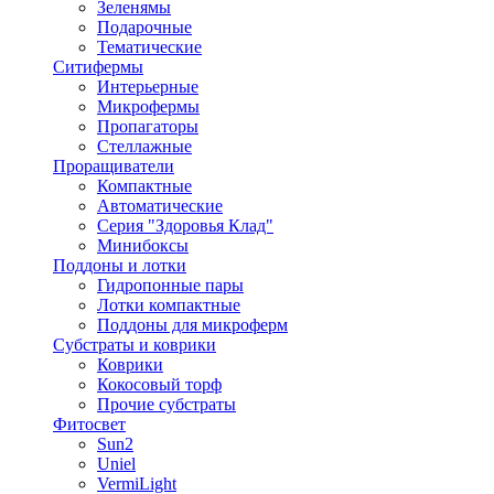
Зеленямы
Подарочные
Тематические
Ситифермы
Интерьерные
Микрофермы
Пропагаторы
Стеллажные
Проращиватели
Компактные
Автоматические
Серия "Здоровья Клад"
Минибоксы
Поддоны и лотки
Гидропонные пары
Лотки компактные
Поддоны для микроферм
Субстраты и коврики
Коврики
Кокосовый торф
Прочие субстраты
Фитосвет
Sun2
Uniel
VermiLight