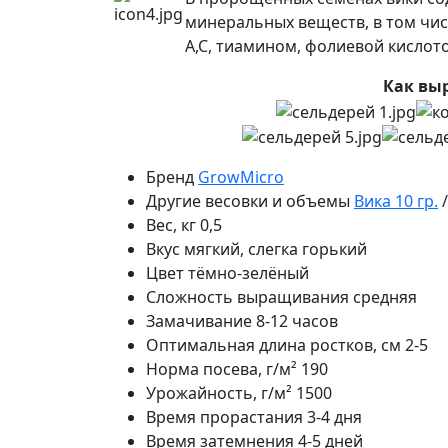
минеральных веществ, в том чис
А,С, тиамином, фолиевой кислот
Как вы
Бренд
GrowMicro
Другие весовки и объемы
Вика 10 гр.
Вес, кг
0,5
Вкус
мягкий, слегка горький
Цвет
тёмно-зелёный
Сложность выращивания
средняя
Замачивание
8-12 часов
Оптимальная длина ростков, см
2-5
Норма посева, г/м²
190
Урожайность, г/м²
1500
Время прорастания
3-4 дня
Время затемнения
4-5 дней