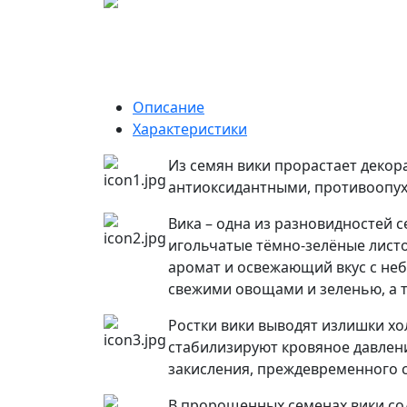
Описание
Характеристики
Из семян вики прорастает декор
антиоксидантными, противоопу
Вика – одна из разновидностей 
игольчатые тёмно-зелёные листо
аромат и освежающий вкус с неб
свежими овощами и зеленью, а т
Ростки вики выводят излишки хо
стабилизируют кровяное давлен
закисления, преждевременного с
В пророщенных семенах вики сод