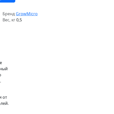
Бренд
GrowMicro
Вес, кг
0,5
е
ьный
о
.
и от
лей.