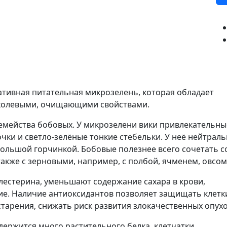
ативная питательная микрозелень, которая обладает
холевыми, очищающими свойствами.
семейства бобовых. У микрозелени вики привлекательны
чки и светло-зелёные тонкие стебельки. У неё нейтрал
ольшой горчинкой. Бобовые полезнее всего сочетать с
акже с зерновыми, например, с полбой, ячменем, овсом
лестерина, уменьшают содержание сахара в крови,
ие. Наличие антиоксидантов позволяет защищать клетк
тарения, снижать риск развития злокачественных опухо
ержится много растительного белка, клетчатки,