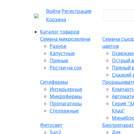
Войти
Регистрация
Корзина
Каталог товаров
Семена микрозелени
Семена съед
Разное
цветов
Капустные
Освежаю
Пряные
Острый в
Ростки на сок
Пряный в
Сладкий 
Ситифермы
Проращиват
Интерьерные
Компакт
Микрофермы
Автомат
Пропагаторы
Серия "З
Стеллажные
Клад"
Минибок
Фитосвет
Биопрепара
Sun2
Для