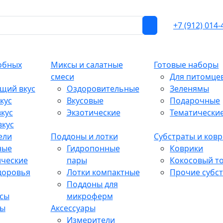
+7 (912) 014-
обных
Миксы и салатные
Готовые наборы
смеси
Для питомце
щий вкус
Оздоровительные
Зеленямы
кус
Вкусовые
Подарочные
кус
Экзотические
Тематически
вкус
ели
Поддоны и лотки
Субстраты и ков
ные
Гидропонные
Коврики
ические
пары
Кокосовый т
доровья
Лотки компактные
Прочие субс
Поддоны для
сы
микроферм
ты
Аксессуары
Измерители