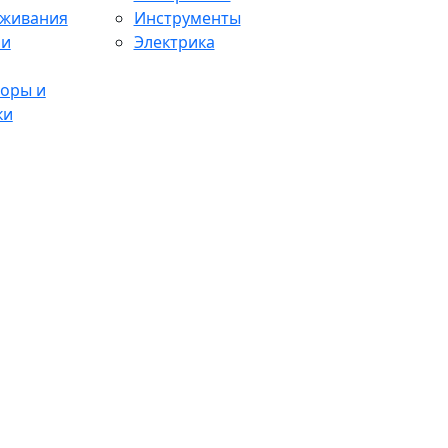
аживания
Инструменты
 и
Электрика
оры и
ки