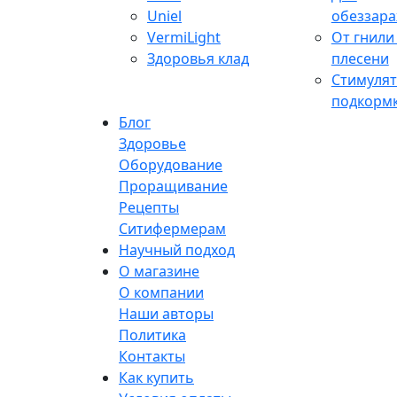
Uniel
обеззар
VermiLight
От гнили
Здоровья клад
плесени
Стимулят
подкорм
Блог
Здоровье
Оборудование
Проращивание
Рецепты
Ситифермерам
Научный подход
О магазине
О компании
Наши авторы
Политика
Контакты
Как купить