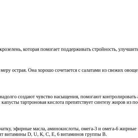
розелень, которая помогает поддерживать стройность, улучшить
 меру острая. Она хорошо сочетается с салатами из свежих овощ
 надолго создают чувство насыщения, помогают контролировать 
капусты тартроновая кислота препятствует синтезу жиров из п
атку, эфирные масла, аминокислоты, омега-3 и омега-6 жирные 
жит витамины D, U, К, С, Е, 6 витаминов группы В.