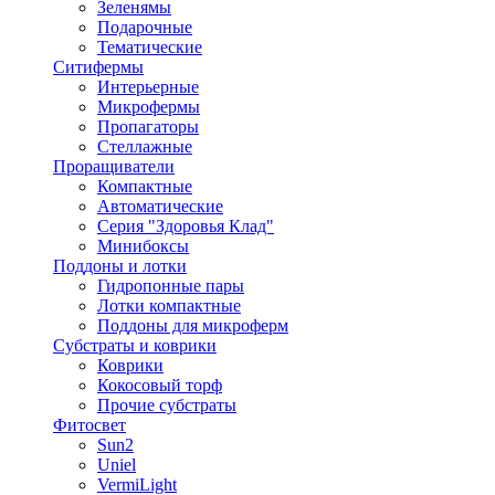
Зеленямы
Подарочные
Тематические
Ситифермы
Интерьерные
Микрофермы
Пропагаторы
Стеллажные
Проращиватели
Компактные
Автоматические
Серия "Здоровья Клад"
Минибоксы
Поддоны и лотки
Гидропонные пары
Лотки компактные
Поддоны для микроферм
Субстраты и коврики
Коврики
Кокосовый торф
Прочие субстраты
Фитосвет
Sun2
Uniel
VermiLight