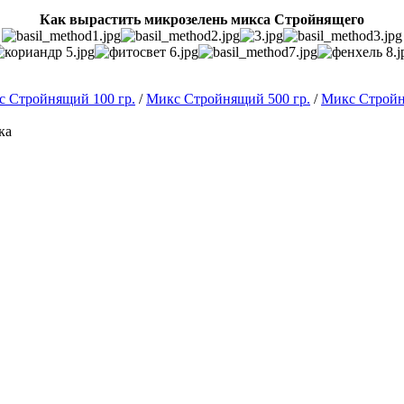
Как вырастить микрозелень микса Стройнящего
 Стройнящий 100 гр.
/
Микс Стройнящий 500 гр.
/
Микс Стройн
ка