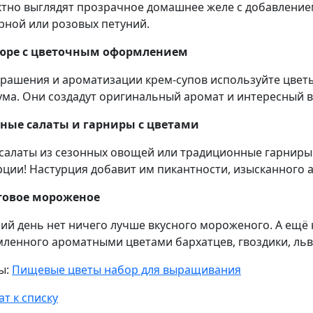
тно выглядят прозрачное домашнее желе с добавление
рной или розовых петуний.
пюре с цветочным оформлением
крашения и ароматизации крем-супов используйте цветы
ума. Они создадут оригинальный аромат и интересный в
ные салаты и гарниры с цветами
салаты из сезонных овощей или традиционные гарниры
рции! Настурция добавит им пикантности, изысканного 
товое мороженое
ний день нет ничего лучше вкусного мороженого. А ещё
ленного ароматными цветами бархатцев, гвоздики, льви
ы:
Пищевые цветы набор для выращивания
ат к списку