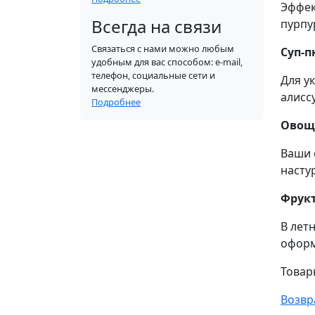
Эффек
Всегда на связи
пурпу
Связаться с нами можно любым
Суп-
удобным для вас способом: e-mail,
телефон, социальные сети и
Для у
мессенджеры.
алисс
Подробнее
Овощ
Ваши 
насту
Фрук
В лет
оформ
Товар
Возвр