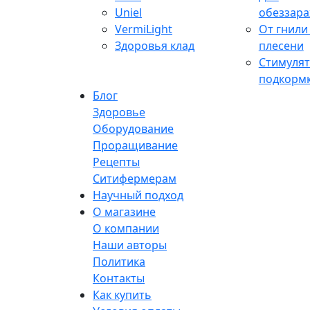
Uniel
обеззар
VermiLight
От гнили
Здоровья клад
плесени
Стимулят
подкорм
Блог
Здоровье
Оборудование
Проращивание
Рецепты
Ситифермерам
Научный подход
О магазине
О компании
Наши авторы
Политика
Контакты
Как купить