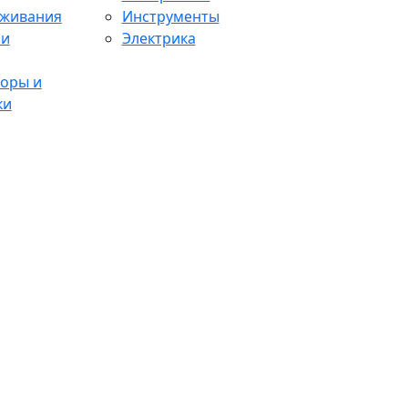
аживания
Инструменты
 и
Электрика
оры и
ки