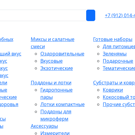
+7 (912) 014-
обных
Миксы и салатные
Готовые наборы
смеси
Для питомце
щий вкус
Оздоровительные
Зеленямы
кус
Вкусовые
Подарочные
кус
Экзотические
Тематически
вкус
ели
Поддоны и лотки
Субстраты и ков
ные
Гидропонные
Коврики
ические
пары
Кокосовый т
доровья
Лотки компактные
Прочие субс
Поддоны для
сы
микроферм
ты
Аксессуары
Измерители