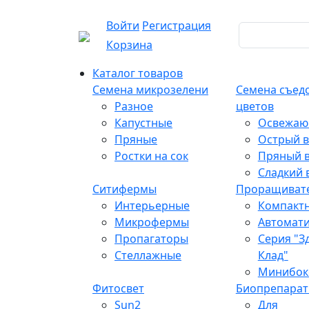
Войти
Регистрация
Корзина
Каталог товаров
Семена микрозелени
Семена съед
Разное
цветов
Капустные
Освежаю
Пряные
Острый в
Ростки на сок
Пряный в
Сладкий 
Ситифермы
Проращиват
Интерьерные
Компакт
Микрофермы
Автомат
Пропагаторы
Серия "З
Стеллажные
Клад"
Минибок
Фитосвет
Биопрепара
Sun2
Для