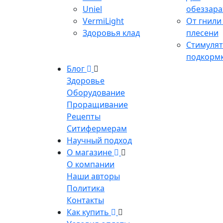
Uniel
обеззар
VermiLight
От гнили
Здоровья клад
плесени
Стимулят
подкорм
Блог
Здоровье
Оборудование
Проращивание
Рецепты
Ситифермерам
Научный подход
О магазине
О компании
Наши авторы
Политика
Контакты
Как купить