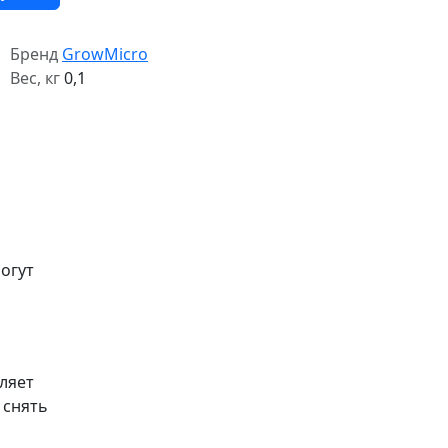
Бренд
GrowMicro
Вес, кг
0,1
огут
ляет
 снять