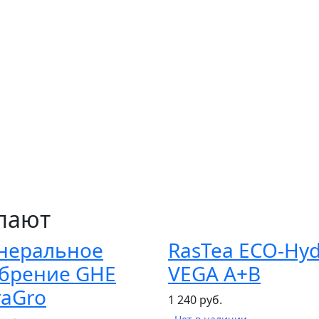
упают
неральное
RasTea ECO-Hy
брение GHE
VEGA A+B
raGro
1 240 руб.