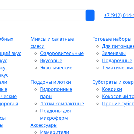
+7 (912) 014-
обных
Миксы и салатные
Готовые наборы
смеси
Для питомце
щий вкус
Оздоровительные
Зеленямы
кус
Вкусовые
Подарочные
кус
Экзотические
Тематически
вкус
ели
Поддоны и лотки
Субстраты и ков
ные
Гидропонные
Коврики
ические
пары
Кокосовый т
доровья
Лотки компактные
Прочие субс
Поддоны для
сы
микроферм
ты
Аксессуары
Измерители