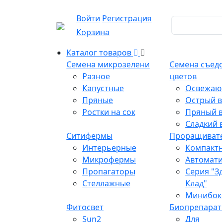
Войти
Регистрация
Корзина
Каталог товаров
Семена микрозелени
Семена съед
Разное
цветов
Капустные
Освежаю
Пряные
Острый в
Ростки на сок
Пряный в
Сладкий 
Ситифермы
Проращиват
Интерьерные
Компакт
Микрофермы
Автомат
Пропагаторы
Серия "З
Стеллажные
Клад"
Минибок
Фитосвет
Биопрепара
Sun2
Для