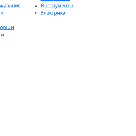
аживания
Инструменты
 и
Электрика
оры и
ки