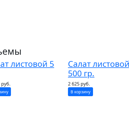
бъемы
ат листовой 5
Салат листово
500 гр.
 руб.
2 625 руб.
зину
В корзину