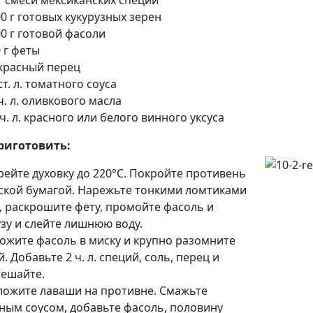
г смеси мексиканских специй
0 г готовых кукурузных зерен
0 г готовой фасоли
 г феты
 красный перец
ст. л. томатного соуса
ч. л. оливкового масла
ч. л. красного или белого винного уксуса
риготовить:
грейте духовку до 220°С. Покройте противень
ской бумагой. Нарежьте тонкими ломтиками
, раскрошите фету, промойте фасоль и
узу и слейте лишнюю воду.
ложите фасоль в миску и крупно разомните
. Добавьте 2 ч. л. специй, соль, перец и
ешайте.
зложите лаваши на противне. Смажьте
ным соусом, добавьте фасоль, половину