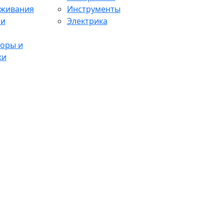
аживания
Инструменты
 и
Электрика
оры и
ки