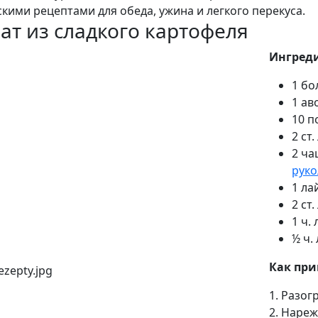
скими рецептами для обеда, ужина и легкого перекуса.
ат из сладкого картофеля
Ингред
1 бо
1 ав
10 п
2 ст
2 ча
рук
1 ла
2 ст
1 ч. 
½ ч.
Как при
1. Разог
2. Наре