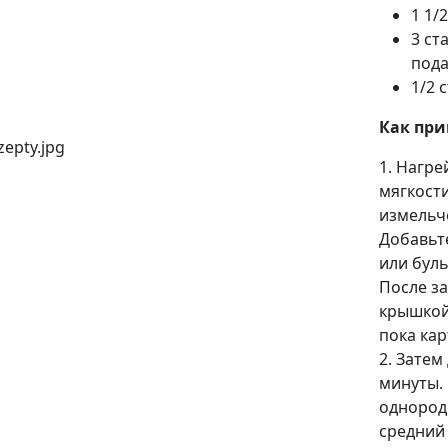
1 1/
3 ст
под
1/2 
Как при
1. Нагре
мягкости
измельч
Добавьт
или буль
После за
крышкой
пока кар
2. Затем
минуты. 
однород
средний 