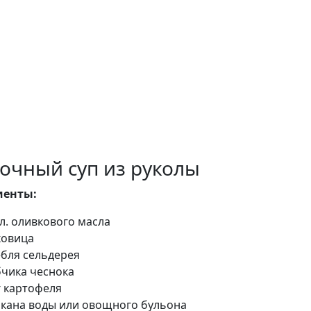
очный суп из руколы
иенты:
. л. оливкового масла
ковица
ебля сельдерея
бчика чеснока
г картофеля
акана воды или овощного бульона