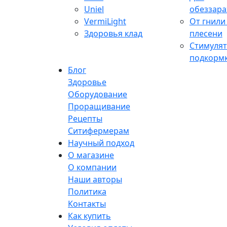
Uniel
обеззар
VermiLight
От гнили
Здоровья клад
плесени
Стимулят
подкорм
Блог
Здоровье
Оборудование
Проращивание
Рецепты
Ситифермерам
Научный подход
О магазине
О компании
Наши авторы
Политика
Контакты
Как купить