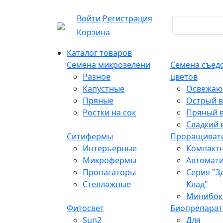
Войти
Регистрация
Корзина
Каталог товаров
Семена микрозелени
Семена съед
Разное
цветов
Капустные
Освежаю
Пряные
Острый в
Ростки на сок
Пряный в
Сладкий 
Ситифермы
Проращиват
Интерьерные
Компакт
Микрофермы
Автомат
Пропагаторы
Серия "З
Стеллажные
Клад"
Минибок
Фитосвет
Биопрепара
Sun2
Для