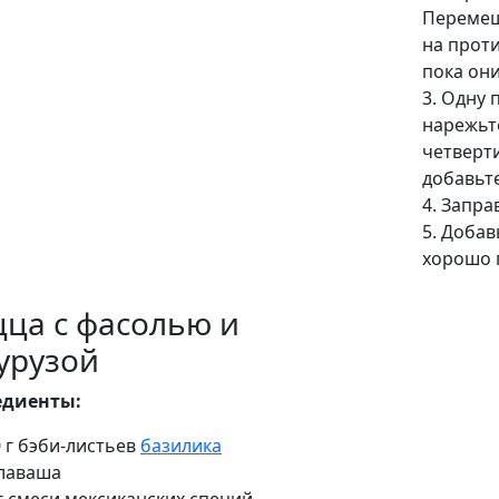
Перемеша
на проти
пока они
3. Одну 
нарежьт
четверти
добавьте
4. Запра
5. Добав
хорошо 
ца с фасолью и
урузой
едиенты:
 г бэби-листьев
базилика
 лаваша