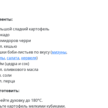
иенты:
льшой сладкий картофель
окадо
омидоров черри
. л. кешью
шки бэби-листьев по вкусу (
мизуны
,
олы
,
салата
,
кервеля
)
йм (цедра и сок)
. л. оливкового масла
л. соли
 л. перца
готовить:
рейте духовку до 180°C.
жьте картофель мелкими кубиками.