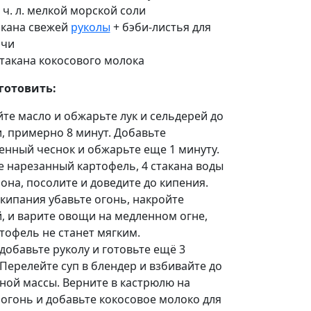
2 ч. л. мелкой морской соли
акана свежей
руколы
+ бэби-листья для
ачи
стакана кокосового молока
готовить:
йте масло и обжарьте лук и сельдерей до
, примерно 8 минут. Добавьте
енный чеснок и обжарьте еще 1 минуту.
е нарезанный картофель, 4 стакана воды
она, посолите и доведите до кипения.
кипания убавьте огонь, накройте
, и варите овощи на медленном огне,
тофель не станет мягким.
 добавьте руколу и готовьте ещё 3
Перелейте суп в блендер и взбивайте до
ной массы. Верните в кастрюлю на
огонь и добавьте кокосовое молоко для