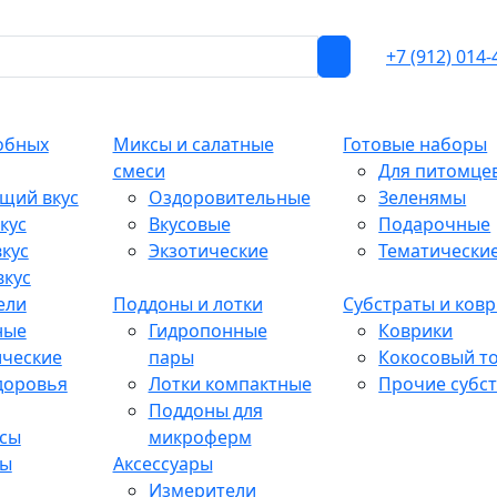
+7 (912) 014-
обных
Миксы и салатные
Готовые наборы
смеси
Для питомце
щий вкус
Оздоровительные
Зеленямы
кус
Вкусовые
Подарочные
кус
Экзотические
Тематически
вкус
ели
Поддоны и лотки
Субстраты и ков
ные
Гидропонные
Коврики
ические
пары
Кокосовый т
доровья
Лотки компактные
Прочие субс
Поддоны для
сы
микроферм
ты
Аксессуары
Измерители