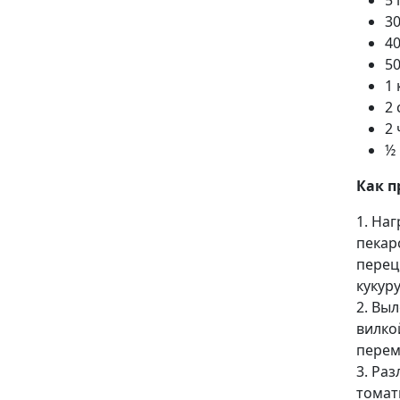
5 
30
40
50
1
2 
2 
½ 
Как п
1. На
пекар
перец
кукур
2. Вы
вилкой
перем
3. Ра
томат