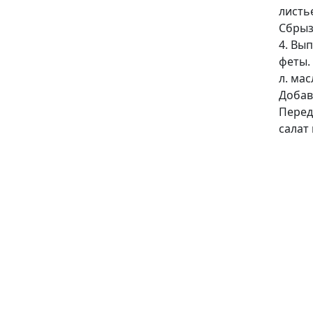
листье
Сбрызн
4. Вы
феты.
л. мас
Добав
Перед
салат