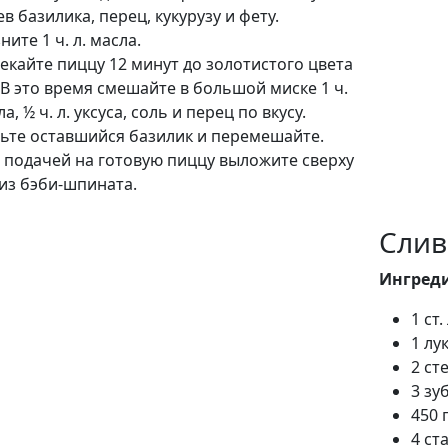
в базилика, перец, кукурузу и фету.
ите 1 ч. л. масла.
пекайте пиццу 12 минут до золотистого цвета
 В это время смешайте в большой миске 1 ч.
ла, ½ ч. л. уксуса, соль и перец по вкусу.
ьте оставшийся базилик и перемешайте.
 подачей на готовую пиццу выложите сверху
 из бэби-шпината.
Слив
Ингред
1 ст
1 лу
2 ст
3 зу
450 
4 ст